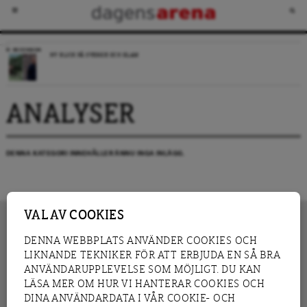
RECENSION
NY BLICK PÅ SVERIGE OCH ISLAM
ANALYSER
DENNA KATEGORI INNEHÅLLER ÄNNU INGA INLÄGG.
VAL AV COOKIES
DENNA WEBBPLATS ANVÄNDER COOKIES OCH
LIKNANDE TEKNIKER FÖR ATT ERBJUDA EN SÅ BRA
INNEHÅLL
NYHET
ANVÄNDARUPPLEVELSE SOM MÖJLIGT. DU KAN
GRANSKNING
ANALYS
LÄSA MER OM HUR VI HANTERAR COOKIES OCH
INTERVJU
BLOGG
DINA ANVÄNDARDATA I VÅR COOKIE- OCH
LEDARE
DEBATT