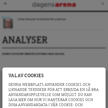
DEBATT
STOPPA FÖRSLAGET OM FÄNGELSE FÖR 14-ÅRINGAR
ANALYSER
DENNA KATEGORI INNEHÅLLER ÄNNU INGA INLÄGG.
VAL AV COOKIES
DENNA WEBBPLATS ANVÄNDER COOKIES OCH
LIKNANDE TEKNIKER FÖR ATT ERBJUDA EN SÅ BRA
INNEHÅLL
NYHET
ANVÄNDARUPPLEVELSE SOM MÖJLIGT. DU KAN
GRANSKNING
ANALYS
LÄSA MER OM HUR VI HANTERAR COOKIES OCH
INTERVJU
BLOGG
DINA ANVÄNDARDATA I VÅR COOKIE- OCH
LEDARE
DEBATT