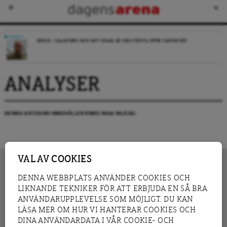
DEBATT
REPLIK: I SALANDERS KRIG MOT ISRAEL ÄR DESS FÖRSTA OFFER SANNINGEN
ANALYSER
DENNA KATEGORI INNEHÅLLER ÄNNU INGA INLÄGG.
VAL AV COOKIES
DENNA WEBBPLATS ANVÄNDER COOKIES OCH
LIKNANDE TEKNIKER FÖR ATT ERBJUDA EN SÅ BRA
INNEHÅLL
NYHET
ANVÄNDARUPPLEVELSE SOM MÖJLIGT. DU KAN
GRANSKNING
ANALYS
LÄSA MER OM HUR VI HANTERAR COOKIES OCH
INTERVJU
BLOGG
DINA ANVÄNDARDATA I VÅR COOKIE- OCH
LEDARE
DEBATT