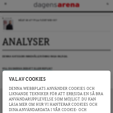
LEDARE
MÅLET ÄR ATT FYLLA FLÖDET MED SKIT
ANALYSER
DENNA KATEGORI INNEHÅLLER ÄNNU INGA INLÄGG.
VILL DU SKRIVA DEBATT ELLER REPLIK?
VAL AV COOKIES
DENNA WEBBPLATS ANVÄNDER COOKIES OCH
LIKNANDE TEKNIKER FÖR ATT ERBJUDA EN SÅ BRA
ANVÄNDARUPPLEVELSE SOM MÖJLIGT. DU KAN
LÄSA MER OM HUR VI HANTERAR COOKIES OCH
INNEHÅLL
DINA ANVÄNDARDATA I VÅR COOKIE- OCH
NYHET