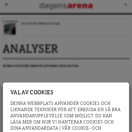
RECENSION
NY BLICK PÅ SVERIGE OCH ISLAM
ANALYSER
DENNA KATEGORI INNEHÅLLER ÄNNU INGA INLÄGG.
VAL AV COOKIES
DENNA WEBBPLATS ANVÄNDER COOKIES OCH
LIKNANDE TEKNIKER FÖR ATT ERBJUDA EN SÅ BRA
INNEHÅLL
NYHET
ANVÄNDARUPPLEVELSE SOM MÖJLIGT. DU KAN
GRANSKNING
ANALYS
LÄSA MER OM HUR VI HANTERAR COOKIES OCH
INTERVJU
BLOGG
DINA ANVÄNDARDATA I VÅR COOKIE- OCH
LEDARE
DEBATT