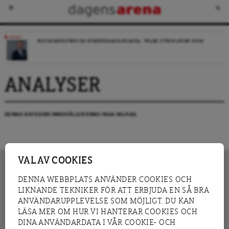
NYHET
BOSTADSMINISTERN OM HYRESFÖRHANDLINGARNA: ”FÖLJER UTVECKLINGEN NOGA”
ANALYSER
DENNA KATEGORI INNEHÅLLER ÄNNU INGA INLÄGG.
VAL AV COOKIES
DENNA WEBBPLATS ANVÄNDER COOKIES OCH
LIKNANDE TEKNIKER FÖR ATT ERBJUDA EN SÅ BRA
INNEHÅLL
NYHET
ANVÄNDARUPPLEVELSE SOM MÖJLIGT. DU KAN
GRANSKNING
ANALYS
LÄSA MER OM HUR VI HANTERAR COOKIES OCH
INTERVJU
BLOGG
DINA ANVÄNDARDATA I VÅR COOKIE- OCH
LEDARE
DEBATT