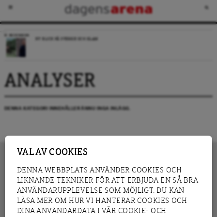
RECENSION
NY BLICK PÅ SVERIGE OCH ISLAM
ANALYSER
DENNA KATEGORI INNEHÅLLER ÄNNU INGA INLÄGG.
VAL AV COOKIES
DENNA WEBBPLATS ANVÄNDER COOKIES OCH
LIKNANDE TEKNIKER FÖR ATT ERBJUDA EN SÅ BRA
INNEHÅLL
NYHET
ANVÄNDARUPPLEVELSE SOM MÖJLIGT. DU KAN
GRANSKNING
ANALYS
LÄSA MER OM HUR VI HANTERAR COOKIES OCH
INTERVJU
BLOGG
DINA ANVÄNDARDATA I VÅR COOKIE- OCH
LEDARE
DEBATT