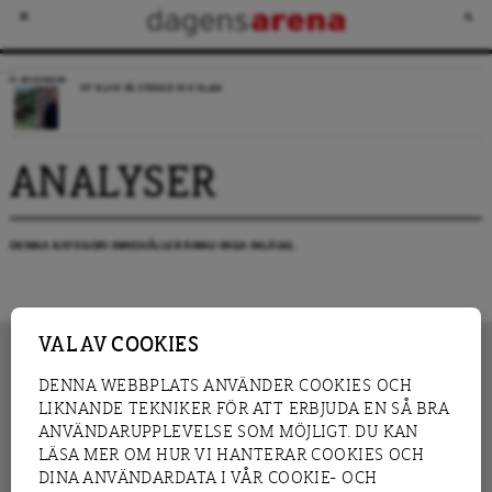
RECENSION
NY BLICK PÅ SVERIGE OCH ISLAM
ANALYSER
DENNA KATEGORI INNEHÅLLER ÄNNU INGA INLÄGG.
VAL AV COOKIES
DENNA WEBBPLATS ANVÄNDER COOKIES OCH
LIKNANDE TEKNIKER FÖR ATT ERBJUDA EN SÅ BRA
INNEHÅLL
NYHET
ANVÄNDARUPPLEVELSE SOM MÖJLIGT. DU KAN
GRANSKNING
ANALYS
LÄSA MER OM HUR VI HANTERAR COOKIES OCH
INTERVJU
BLOGG
DINA ANVÄNDARDATA I VÅR COOKIE- OCH
LEDARE
DEBATT