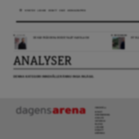
NYHETER
LEDARE
DEBATT
ESSÄ
ARENAGRUPPEN
LEDARE
RECENSION
DE HÄR FRÅGORNA BORDE VALET HANDLA OM
NY BL
ANALYSER
DENNA KATEGORI INNEHÅLLER ÄNNU INGA INLÄGG.
INNEHÅLL
NYHET
GRANSKNING
ANALYS
INTERVJU
BLOGG
LEDARE
DEBATT
KRÖNIKA