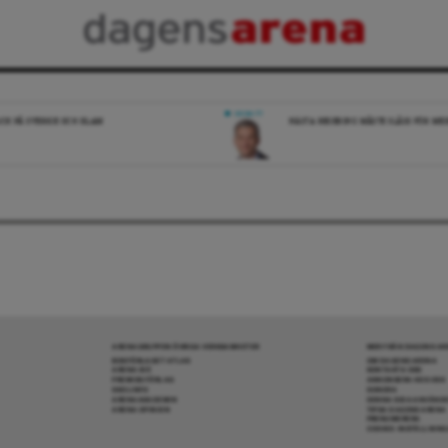
DEBATT
ICK PÅ SVERIGE OCH ISLAM
NÄSTA REGERING MÅSTE SLÅSS FÖR M
ARENAGRUPPEN ÖVRIGA VERKSAMHETER
MER FRÅN DAGENS A
BOKFÖRLAGET ATLAS
OM DAGENS ARENA
ARENA IDÉ
KONTAKTA OSS
PREMISS FÖRLAG
ANNONSERA HOS OSS
SKOLINFO
DONERA
ARENAAKADEMIN
DENNA SIDA ANVÄNDE
ARENA OPINION
TIPSA DAGENS ARENA
PRENUMERERA
COOKIE-INSTÄLLNIN