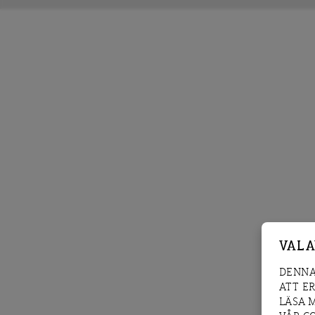
VAL 
DENNA
ATT E
LÄSA 