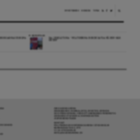
NYHETSBREV
DONERA
TIPSA
REPORTAGE
EDBORGARNAS EUROPA
DA I ESKILSTUNA: “POLITIKERNA BORDE SATSA PÅ DEN HÄR
ORTEN”
RENA
OM DAGENS ARENA
GRANSKANDE JOURNALISTIK, NYHETER, OPINION
OCH FÖRDJUPNING. FRÅN ETT OBEROENDE PERSPEKTIV.
ANSVARIG UTGIVARE & CHEFREDAKTÖR:
JESPER BENGTSSON
KONTAKT
R COOKIES
POLITIKENS OCH IDÉERNAS ARENA I STOCKHOLM
BARNHUSGATAN 4, 4TR
111 23 STOCKHOLM
INFO@DAGENSARENA.SE
GAR