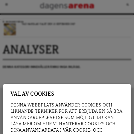
VECKANS FRÅGA
VAD HANDLAR VALET DEN 13 SEPTEMBER OM?
ANALYSER
DENNA KATEGORI INNEHÅLLER ÄNNU INGA INLÄGG.
VAL AV COOKIES
DENNA WEBBPLATS ANVÄNDER COOKIES OCH
LIKNANDE TEKNIKER FÖR ATT ERBJUDA EN SÅ BRA
INNEHÅLL
NYHET
ANVÄNDARUPPLEVELSE SOM MÖJLIGT. DU KAN
GRANSKNING
ANALYS
LÄSA MER OM HUR VI HANTERAR COOKIES OCH
INTERVJU
BLOGG
DINA ANVÄNDARDATA I VÅR COOKIE- OCH
LEDARE
DEBATT