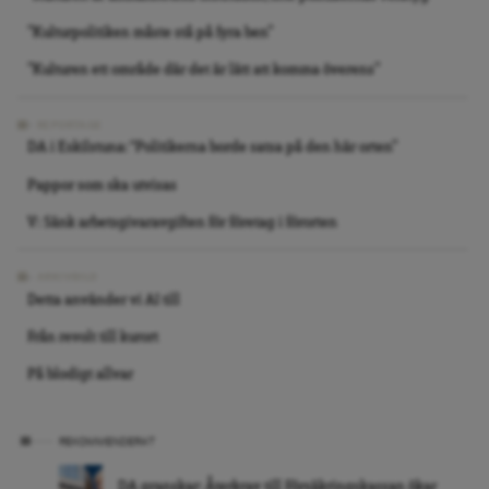
”Kulturpolitiken måste stå på fyra ben”
”Kulturen ett område där det är lätt att komma överens”
REPORTAGE
DA i Eskilstuna: “Politikerna borde satsa på den här orten”
Pappor som ska utvisas
V: Sänk arbetsgivaravgiften för företag i förorten
ARKIVBILD
Detta använder vi AI till
Från revolt till kurort
På blodigt allvar
REKOMMENDERAT
DA granskar: Återkrav till Försäkringskassan ökar