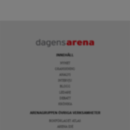
INNEHÅLL
NYHET
GRANSKNING
ANALYS
INTERVJU
BLOGG
LEDARE
DEBATT
KRÖNIKA
ARENAGRUPPEN ÖVRIGA VERKSAMHETER
BOKFÖRLAGET ATLAS
ARENA IDÉ