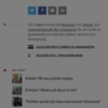
Följ Dagens Arena på
Facebook
och
Twitter
, och
prenumerera på vårt nyhetsbrev
för att ta del av
granskande journalistik, nyheter, opinion och
fördjupning.
KLICKA HÄR FÖR ATT DONERA TILL ARENAGRUPPEN
LÅT FLER FÅ VETA – TIPSA DAGENS ARENA
RELATERAT
Fotbolls-VM som politiskt verktyg
Är kriget i Ukraina på väg att ta slut?
”Politiker sprider allt oftare missvisande information”