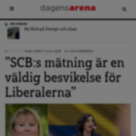
RECENSION
Ny blick på Sverige och islam
PODCAST
PUBLICERAT: 4 JUNI, 2026
AV:
JON ANDERSSON
”SCB:s mätning är en
väldig besvikelse för
Liberalerna”