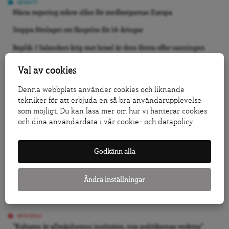
DEBATT
Nästa regering måste slåss för medborgarnas Europa
Stoppa förslaget om fängelse för 14-åringar
Replik: I Salanders krig mot Israel är dess första offer sanningen
Val av cookies
KRÖNIKA
Jo, Tidö 2.0 kan bli verklighet
Denna webbplats använder cookies och liknande
tekniker för att erbjuda en så bra användarupplevelse
Vi slutade inte bry oss, vi slutade se
som möjligt. Du kan läsa mer om hur vi hanterar cookies
Folkbildning är inte det offentligas städgumma
och dina användardata i vår cookie- och datapolicy.
GRANSKNING
Godkänn alla
Så påverkar försäljningarna av allmännyttan bostadsmarknaden
Läkare om antidepressiva: Vården vänder patienterna ryggen
Ändra inställningar
Efter DA:s granskning: Nu utreds vårdföretaget för avtalsbrott
INTERVJU
”Kulturen är allmänhetens institution, inte politikernas verktyg”