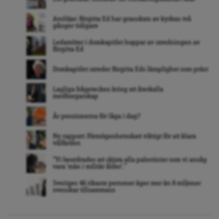
Avslöjar: Birgitta Ed har granskats av kyrkan två
gånger tidigare
Ledamöter i domkapitlet hoppar av utredningen av
Birgitta Ed
Domkapitlet utreder Birgitta Eds lämplighet som präst
Lagliga frågetecken kring att återkalla
medborgarskap
Är pensionerna för låga i dag?
Ny rapport: Förmögenhetsskatt viktigt för att klara
välfärden
”Vi beordrades att skjuta alla palestinier som vi ansåg
vara ’män i militär ålder’. ”
Sveriges 46 rikaste personer äger mer än 8 miljoner
svenskar tillsammans