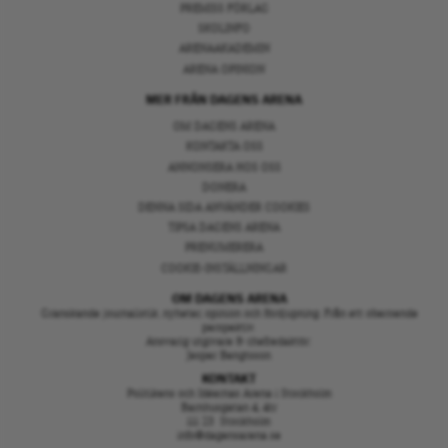
PREMISS FÖRLAG
SKOLINFO
ARENAAKADEMIN
ARENA OPINION
MER FRÅN DAGENS ARENA
OM DAGENS ARENA
KONTAKTA OSS
ANNONSERA HOS OSS
DONERA
DENNA SIDA ANVÄNDER COOKIES
TIPSA DAGENS ARENA
PRENUMERERA
COOKIE-INSTÄLLNINGAR
OM DAGENS ARENA
Granskande journalistik, nyheter, opinion och fördjupning. Från ett oberoende
perspektiv.
Ansvarig utgivare & chefredaktör:
Jesper Bengtsson
KONTAKT
Politikens och Idéernas Arena i Stockholm
Barnhusgatan 4, 4tr
111 23 Stockholm
info@dagensarena.se