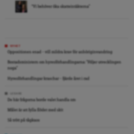
“Vi behöver öka skatteintäkterna”
NYHET
Oppositionen enad – vill mildra krav för anhöriginvandring
Bostadsministern om hyresförhandlingarna: ”Följer utvecklingen
noga”
Hyresförhandlingar kraschar – fjärde året i rad
LEDARE
De här frågorna borde valet handla om
Målet är att fylla flödet med skit
Så trött på tågkaos