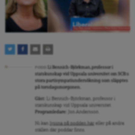
Foto: Foto Mikael Wallerstedt/Bene Riobó Wikimedia
Li Bennich-Björkman, professor i
PODD
statskunskap vid Uppsala universitet om SCB:s
stora partisympatiundersökning som släpptes
på torsdagsmorgonen.
Gäst:
Li Bennich-Björkman, professor i
statskunskap vid Uppsala universitet
Programledare:
Jon Andersson
Ni kan
lyssna på podden här
eller på andra
ställen där poddar finns.