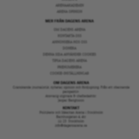
ARENAAKADEMIN
ARENA OPINION
MER FRÅN DAGENS ARENA
OM DAGENS ARENA
KONTAKTA OSS
ANNONSERA HOS OSS
DONERA
DENNA SIDA ANVÄNDER COOKIES
TIPSA DAGENS ARENA
PRENUMERERA
COOKIE-INSTÄLLNINGAR
OM DAGENS ARENA
Granskande journalistik, nyheter, opinion och fördjupning. Från ett oberoende
perspektiv.
Ansvarig utgivare & chefredaktör:
Jesper Bengtsson
KONTAKT
Politikens och Idéernas Arena i Stockholm
Barnhusgatan 4, 4tr
111 23 Stockholm
info@dagensarena.se