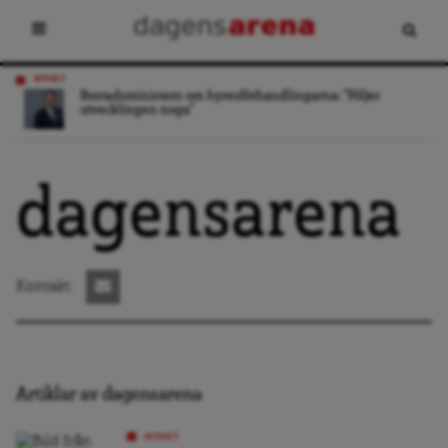
NYHET
Bostadsministern om hyresförhandlingarna: ”Följer
utvecklingen noga”
dagensarena
Kontakt:
Artiklar av dagensarena
NYHET