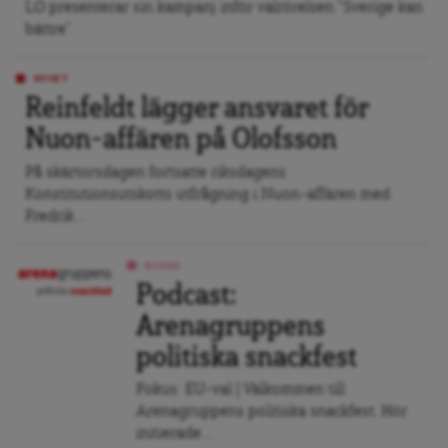
LO presenterar sin kampanj inför valrörelsen “Sverige kan
bättre”.
NYHET
Reinfeldt lägger ansvaret för
Nuon-affären på Olofsson
På skärtorsdagen fortsatte riksdagens
Konstitutionsutskotts utfrågning i Nuon-affären med
Fredrik...
BLOGG
Podcast:
Arenagruppens
politiska snackfest
Fokus: EU-val | Välkommen till
Arenagruppens politiska snackfest. Hör
initierade...