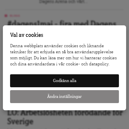
Dagens Arena och vårt...
BLOGG
#dagens1maj – fira med Dagens
Arena!
Val av cookies
Fira Första maj med oss. Dela bilder som visar hur...
Denna webbplats använder cookies och liknande
tekniker för att erbjuda en så bra användarupplevelse
som möjligt. Du kan läsa mer om hur vi hanterar cookies
NYHET
Det här sa LO-basen i första maj-
och dina användardata i vår cookie- och datapolicy.
talet
Godkänn alla
Skolan, jobb, människor var i fokus när LO:s ordförande
höll...
Ändra inställningar
NYHET
LO: Arbetslösheten förödande för
Sverige