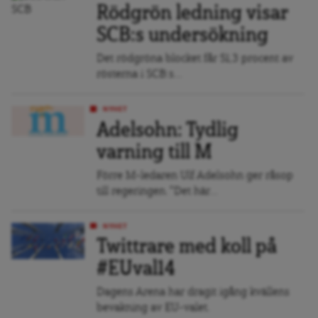
Rödgrön ledning visar
SCB:s undersökning
Det rödgröna blocket får 51,3 procent av
rösterna i SCB:s...
NYHET
Adelsohn: Tydlig
varning till M
Förre M-ledaren Ulf Adelsohn ger råsop
till regeringen. "Det här...
NYHET
Twittrare med koll på
#EUval14
Dagens Arena har dragit igång kvällens
bevakning av EU-valet.