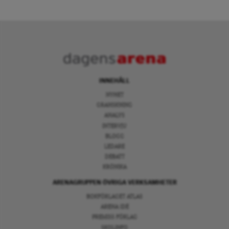
INNEHÅLL
NYHET
GRANSKNING
ANALYS
INTERVJU
BLOGG
LEDARE
DEBATT
KRÖNIKA
ARENAGRUPPEN ÖVRIGA VERKSAMHETER
BOKFÖRLAGET ATLAS
ARENA IDÉ
PREMISS FÖRLAG
SKOLINFO