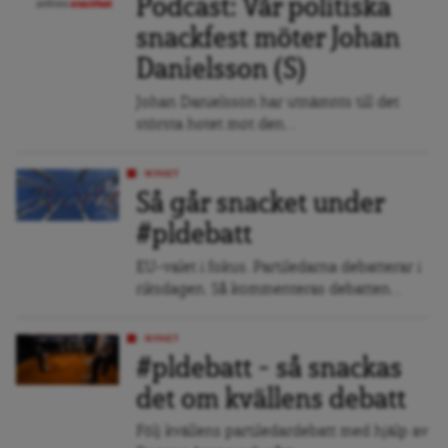
Podcast: Vår politiska
snackfest möter Johan
Danielsson (S)
Johan Danielsson har utnämnts till det
största hotet mot den...
NYHET
Så går snacket under
#pldebatt
EU-valet i fokus. Partiledarna debatterar i
riksdagen. Så kommenteras debatten...
NYHET
#pldebatt – så snackas
det om kvällens debatt
Följ kvällens partiledardebatt med hjälp av