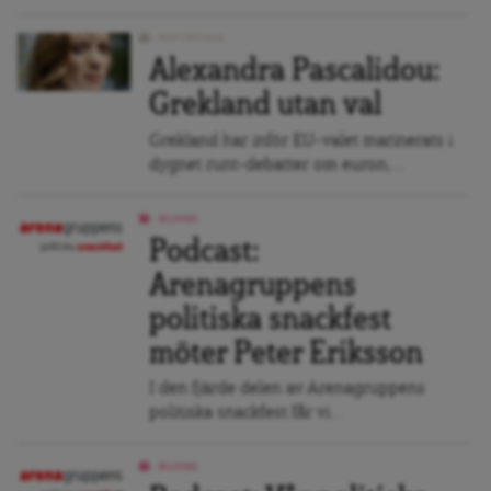
REPORTAGE
Alexandra Pascalidou:
Grekland utan val
Grekland har inför EU-valet marinerats i
dygnet runt-debatter om euron,...
BLOGG
Podcast:
Arenagruppens
politiska snackfest
möter Peter Eriksson
I den fjärde delen av Arenagruppens
politiska snackfest får vi...
BLOGG