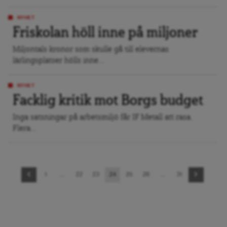
NYHET
Friskolan höll inne på miljoner
Miljontals kronor som skulle gå till elevernas
lärlingsplatser hölls inne...
NYHET
Facklig kritik mot Borgs budget
Inga satsningar på arbetsmiljö får IF Metall att rasa.
Flera...
Sidnavigering
1
…
22
23
24
25
26
…
31