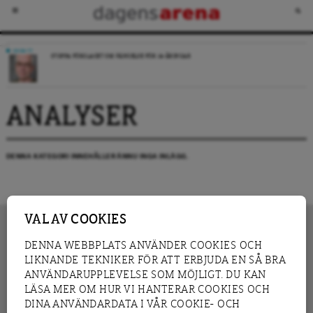
DEBATT
STOPPA FÖRSLAGET OM FÄNGELSE FÖR 14-ÅRINGAR
ANALYSER
DENNA KATEGORI INNEHÅLLER ÄNNU INGA INLÄGG.
VAL AV COOKIES
DENNA WEBBPLATS ANVÄNDER COOKIES OCH
LIKNANDE TEKNIKER FÖR ATT ERBJUDA EN SÅ BRA
INNEHÅLL
NYHET
ANVÄNDARUPPLEVELSE SOM MÖJLIGT. DU KAN
GRANSKNING
ANALYS
LÄSA MER OM HUR VI HANTERAR COOKIES OCH
INTERVJU
BLOGG
DINA ANVÄNDARDATA I VÅR COOKIE- OCH
LEDARE
DEBATT