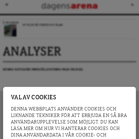
RECENSION
NY BLICK PÅ SVERIGE OCH ISLAM
ANALYSER
DENNA KATEGORI INNEHÅLLER ÄNNU INGA INLÄGG.
VAL AV COOKIES
DENNA WEBBPLATS ANVÄNDER COOKIES OCH
LIKNANDE TEKNIKER FÖR ATT ERBJUDA EN SÅ BRA
INNEHÅLL
NYHET
ANVÄNDARUPPLEVELSE SOM MÖJLIGT. DU KAN
GRANSKNING
ANALYS
LÄSA MER OM HUR VI HANTERAR COOKIES OCH
INTERVJU
BLOGG
DINA ANVÄNDARDATA I VÅR COOKIE- OCH
LEDARE
DEBATT