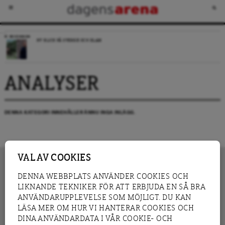
RECENSION
NY BLICK PÅ SVERIGE OCH ISLAM
ANALYSER
DENNA KATEGORI INNEHÅLLER ÄNNU INGA INLÄGG.
VAL AV COOKIES
DENNA WEBBPLATS ANVÄNDER COOKIES OCH
LIKNANDE TEKNIKER FÖR ATT ERBJUDA EN SÅ BRA
INNEHÅLL
NYHET
ANVÄNDARUPPLEVELSE SOM MÖJLIGT. DU KAN
GRANSKNING
ANALYS
LÄSA MER OM HUR VI HANTERAR COOKIES OCH
INTERVJU
BLOGG
DINA ANVÄNDARDATA I VÅR COOKIE- OCH
LEDARE
DEBATT