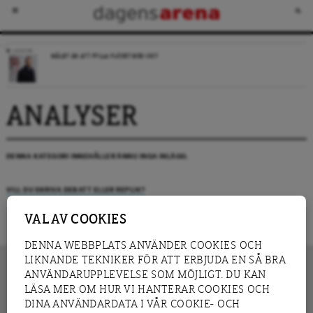
LEDARE
MÅLET ÄR ATT FYLLA FLÖDET MED SKIT
ANALYSER
DENNA KATEGORI INNEHÅLLER ÄNNU INGA INLÄGG.
VILL DU SKRIVA DEBATT ELLER REPLIK?
VAL AV COOKIES
DENNA WEBBPLATS ANVÄNDER COOKIES OCH
LIKNANDE TEKNIKER FÖR ATT ERBJUDA EN SÅ BRA
ANVÄNDARUPPLEVELSE SOM MÖJLIGT. DU KAN
LÄSA MER OM HUR VI HANTERAR COOKIES OCH
INNEHÅLL
DINA ANVÄNDARDATA I VÅR COOKIE- OCH
NYHET