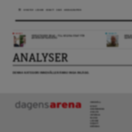
NYHETER
LEDARE
DEBATT
ESSÄ
ARENAGRUPPEN
NYHET
DEBATT
OPPOSITIONEN ENAD – VILL MILDRA KRAV FÖR
REPLI
ANHÖRIGINVANDRING
SANN
ANALYSER
DENNA KATEGORI INNEHÅLLER ÄNNU INGA INLÄGG.
INNEHÅLL
NYHET
GRANSKNING
ANALYS
INTERVJU
BLOGG
LEDARE
DEBATT
KRÖNIKA