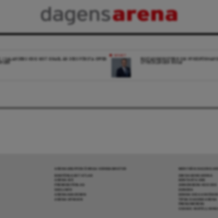
NYHET
K: I SALANDERS KRIG MOT ISRAEL ÄR DESS FÖRSTA OFFER
BOSTADSMINISTERN OM HYRESFÖRHAND
INGEN
UTVECKLINGEN NOGA”
ARENAGRUPPEN ÖVRIGA VERKSAMHETER
MER FRÅN DAGENS A
BOKFÖRLAGET ATLAS
OM DAGENS ARENA
ARENA IDÉ
KONTAKTA OSS
PREMISS FÖRLAG
ANNONSERA HOS OSS
SKOLINFO
DONERA
ARENAAKADEMIN
DENNA SIDA ANVÄNDE
ARENA OPINION
TIPSA DAGENS ARENA
PRENUMERERA
COOKIE-INSTÄLLNIN