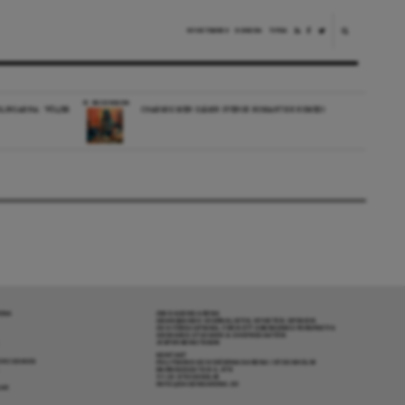
NYHETSBREV
DONERA
TIPSA
RECENSION
LINGARNA: ”FÖLJER
CHARMIG MEN OJÄMN SVENSK ROMANTISK KOMEDI
RENA
OM DAGENS ARENA
GRANSKANDE JOURNALISTIK, NYHETER, OPINION
OCH FÖRDJUPNING. FRÅN ETT OBEROENDE PERSPEKTIV.
ANSVARIG UTGIVARE & CHEFREDAKTÖR:
JESPER BENGTSSON
KONTAKT
R COOKIES
POLITIKENS OCH IDÉERNAS ARENA I STOCKHOLM
BARNHUSGATAN 4, 4TR
111 23 STOCKHOLM
INFO@DAGENSARENA.SE
GAR