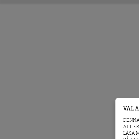
VAL 
DENNA
ATT E
LÄSA 