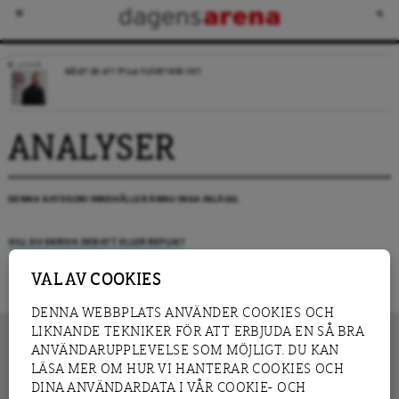
LEDARE
MÅLET ÄR ATT FYLLA FLÖDET MED SKIT
ANALYSER
DENNA KATEGORI INNEHÅLLER ÄNNU INGA INLÄGG.
VILL DU SKRIVA DEBATT ELLER REPLIK?
VAL AV COOKIES
DENNA WEBBPLATS ANVÄNDER COOKIES OCH
LIKNANDE TEKNIKER FÖR ATT ERBJUDA EN SÅ BRA
ANVÄNDARUPPLEVELSE SOM MÖJLIGT. DU KAN
LÄSA MER OM HUR VI HANTERAR COOKIES OCH
INNEHÅLL
DINA ANVÄNDARDATA I VÅR COOKIE- OCH
NYHET