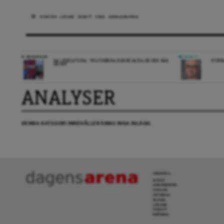
NYHETER
LEDARE
DEBATT
ESSÄ
ARENAGRUPPEN
REPORTAGE
DEBATT
DA I ESKILSTUNA: “POLITIKERNA BORDE SATSA PÅ DEN HÄR
STOPP
ORTEN”
ANALYSER
DENNA KATEGORI INNEHÅLLER ÄNNU INGA INLÄGG.
INNEHÅLL
NYHET
GRANSKNING
ANALYS
INTERVJU
BLOGG
LEDARE
DEBATT
KRÖNIKA