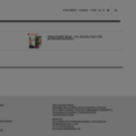
NYHETSBREV
DONERA
TIPSA
NYHET
OPPOSITIONEN ENAD – VILL MILDRA KRAV FÖR
ANHÖRIGINVANDRING
RENA
OM DAGENS ARENA
GRANSKANDE JOURNALISTIK, NYHETER, OPINION
OCH FÖRDJUPNING. FRÅN ETT OBEROENDE PERSPEKTIV.
ANSVARIG UTGIVARE & CHEFREDAKTÖR:
JESPER BENGTSSON
KONTAKT
R COOKIES
POLITIKENS OCH IDÉERNAS ARENA I STOCKHOLM
BARNHUSGATAN 4, 4TR
111 23 STOCKHOLM
INFO@DAGENSARENA.SE
GAR