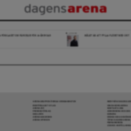
LEDARE
A FÖRSLAGET OM FÄNGELSE FÖR 14-ÅRINGAR
MÅLET ÄR ATT FYLLA FLÖDET MED SKIT
ARENAGRUPPEN ÖVRIGA VERKSAMHETER
MER FRÅN DAGENS A
BOKFÖRLAGET ATLAS
OM DAGENS ARENA
ARENA IDÉ
KONTAKTA OSS
PREMISS FÖRLAG
ANNONSERA HOS OSS
SKOLINFO
DONERA
ARENAAKADEMIN
DENNA SIDA ANVÄNDE
ARENA OPINION
TIPSA DAGENS ARENA
PRENUMERERA
COOKIE-INSTÄLLNIN