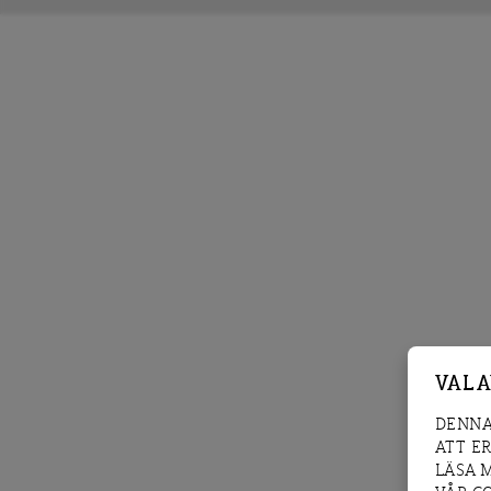
VAL 
DENNA
ATT E
LÄSA 