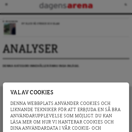
RECENSION
NY BLICK PÅ SVERIGE OCH ISLAM
ANALYSER
DENNA KATEGORI INNEHÅLLER ÄNNU INGA INLÄGG.
VAL AV COOKIES
DENNA WEBBPLATS ANVÄNDER COOKIES OCH
LIKNANDE TEKNIKER FÖR ATT ERBJUDA EN SÅ BRA
INNEHÅLL
NYHET
ANVÄNDARUPPLEVELSE SOM MÖJLIGT. DU KAN
GRANSKNING
ANALYS
LÄSA MER OM HUR VI HANTERAR COOKIES OCH
INTERVJU
BLOGG
DINA ANVÄNDARDATA I VÅR COOKIE- OCH
LEDARE
DEBATT