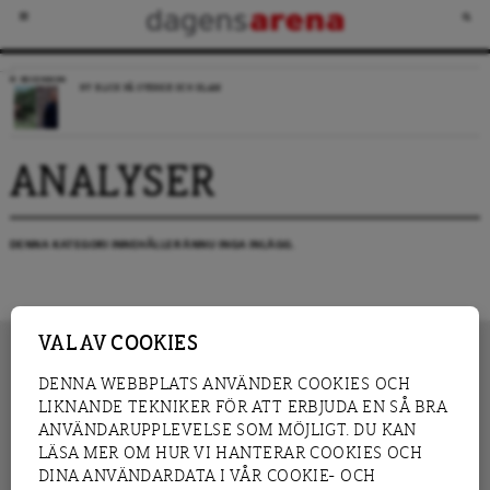
RECENSION
NY BLICK PÅ SVERIGE OCH ISLAM
ANALYSER
DENNA KATEGORI INNEHÅLLER ÄNNU INGA INLÄGG.
VAL AV COOKIES
DENNA WEBBPLATS ANVÄNDER COOKIES OCH
LIKNANDE TEKNIKER FÖR ATT ERBJUDA EN SÅ BRA
INNEHÅLL
NYHET
ANVÄNDARUPPLEVELSE SOM MÖJLIGT. DU KAN
GRANSKNING
ANALYS
LÄSA MER OM HUR VI HANTERAR COOKIES OCH
INTERVJU
BLOGG
DINA ANVÄNDARDATA I VÅR COOKIE- OCH
LEDARE
DEBATT