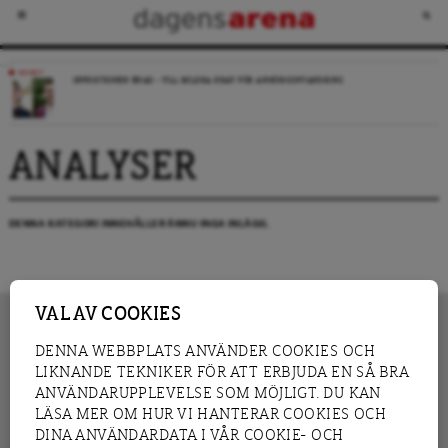
NYHET
OPPOSITIONEN ENAD – VILL MILDRA KRAV FÖR ANHÖRIGINVANDRING
ANALYSER
DENNA KATEGORI INNEHÅLLER ÄNNU INGA INLÄGG.
VAL AV COOKIES
DENNA WEBBPLATS ANVÄNDER COOKIES OCH
LIKNANDE TEKNIKER FÖR ATT ERBJUDA EN SÅ BRA
INNEHÅLL
NYHET
ANVÄNDARUPPLEVELSE SOM MÖJLIGT. DU KAN
GRANSKNING
ANALYS
LÄSA MER OM HUR VI HANTERAR COOKIES OCH
INTERVJU
BLOGG
DINA ANVÄNDARDATA I VÅR COOKIE- OCH
LEDARE
DEBATT