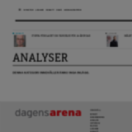
NYHETER
LEDARE
DEBATT
ESSÄ
ARENAGRUPPEN
DEBATT
LEDARE
STOPPA FÖRSLAGET OM FÄNGELSE FÖR 14-ÅRINGAR
MÅLET
ANALYSER
DENNA KATEGORI INNEHÅLLER ÄNNU INGA INLÄGG.
INNEHÅLL
NYHET
GRANSKNING
ANALYS
INTERVJU
BLOGG
LEDARE
DEBATT