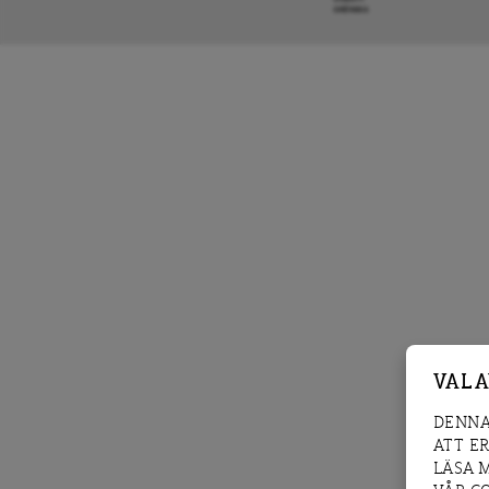
KRÖNIKA
VAL 
DENNA
ATT E
LÄSA 