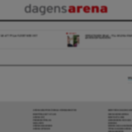
NYHET
 ÄR ATT FYLLA FLÖDET MED SKIT
OPPOSITIONEN ENAD – VILL MILDRA KRA
ANHÖRIGINVANDRING
VI
ARENAGRUPPEN ÖVRIGA VERKSAMHETER
MER FRÅN DAGENS A
BOKFÖRLAGET ATLAS
OM DAGENS ARENA
ARENA IDÉ
KONTAKTA OSS
PREMISS FÖRLAG
ANNONSERA HOS OSS
SKOLINFO
DONERA
ARENAAKADEMIN
DENNA SIDA ANVÄNDE
ARENA OPINION
TIPSA DAGENS ARENA
PRENUMERERA