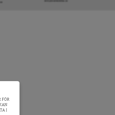
INFO@DAGENSARENA.SE
GAR
 FÖR
 KAN
TA I