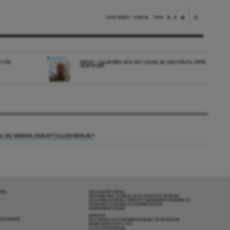
NYHETSBREV
DONERA
TIPSA
DEBATT
V FÖR
REPLIK: I SALANDERS KRIG MOT ISRAEL ÄR DESS FÖRSTA OFFER
SANNINGEN
LL DU SKRIVA DEBATT ELLER REPLIK?
RENA
OM DAGENS ARENA
GRANSKANDE JOURNALISTIK, NYHETER, OPINION
OCH FÖRDJUPNING. FRÅN ETT OBEROENDE PERSPEKTIV.
ANSVARIG UTGIVARE & CHEFREDAKTÖR:
JESPER BENGTSSON
KONTAKT
R COOKIES
POLITIKENS OCH IDÉERNAS ARENA I STOCKHOLM
BARNHUSGATAN 4, 4TR
111 23 STOCKHOLM