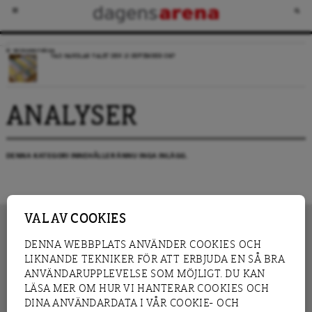
VECKANS FRÅGA
VAD HANDLAR VALET DEN 13 SEPTEMBER OM?
ANALYSER
DENNA KATEGORI INNEHÅLLER ÄNNU INGA INLÄGG.
VAL AV COOKIES
DENNA WEBBPLATS ANVÄNDER COOKIES OCH
LIKNANDE TEKNIKER FÖR ATT ERBJUDA EN SÅ BRA
INNEHÅLL
NYHET
ANVÄNDARUPPLEVELSE SOM MÖJLIGT. DU KAN
GRANSKNING
ANALYS
LÄSA MER OM HUR VI HANTERAR COOKIES OCH
INTERVJU
BLOGG
DINA ANVÄNDARDATA I VÅR COOKIE- OCH
LEDARE
DEBATT