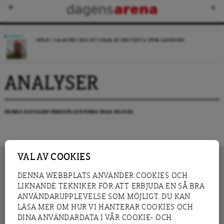
DEBATT
REPLIK: I SALANDERS KRIG MOT ISRAEL ÄR DESS FÖRSTA OFFER SANNINGEN
ANALYSER
DENNA KATEGORI INNEHÅLLER ÄNNU INGA INLÄGG.
VAL AV COOKIES
DENNA WEBBPLATS ANVÄNDER COOKIES OCH
LIKNANDE TEKNIKER FÖR ATT ERBJUDA EN SÅ BRA
INNEHÅLL
NYHET
ANVÄNDARUPPLEVELSE SOM MÖJLIGT. DU KAN
GRANSKNING
ANALYS
LÄSA MER OM HUR VI HANTERAR COOKIES OCH
INTERVJU
BLOGG
DINA ANVÄNDARDATA I VÅR COOKIE- OCH
LEDARE
DEBATT