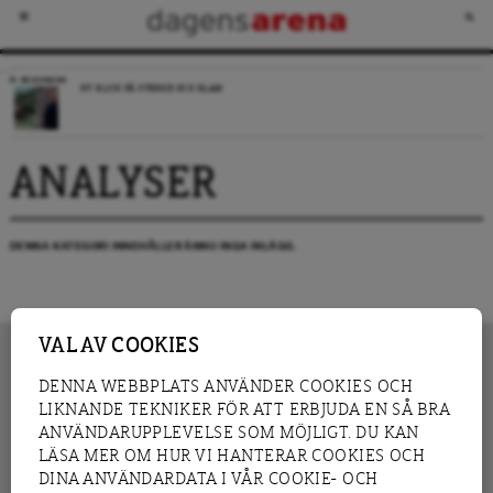
RECENSION
NY BLICK PÅ SVERIGE OCH ISLAM
ANALYSER
DENNA KATEGORI INNEHÅLLER ÄNNU INGA INLÄGG.
VAL AV COOKIES
DENNA WEBBPLATS ANVÄNDER COOKIES OCH
LIKNANDE TEKNIKER FÖR ATT ERBJUDA EN SÅ BRA
INNEHÅLL
NYHET
ANVÄNDARUPPLEVELSE SOM MÖJLIGT. DU KAN
GRANSKNING
ANALYS
LÄSA MER OM HUR VI HANTERAR COOKIES OCH
INTERVJU
BLOGG
DINA ANVÄNDARDATA I VÅR COOKIE- OCH
LEDARE
DEBATT