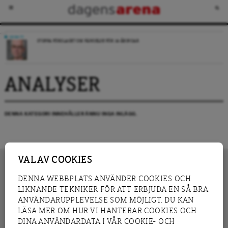
DEBATT
STOPPA FÖRSLAGET OM FÄNGELSE FÖR 14-ÅRINGAR
ANALYSER
DENNA KATEGORI INNEHÅLLER ÄNNU INGA INLÄGG.
VAL AV COOKIES
DENNA WEBBPLATS ANVÄNDER COOKIES OCH
LIKNANDE TEKNIKER FÖR ATT ERBJUDA EN SÅ BRA
INNEHÅLL
NYHET
ANVÄNDARUPPLEVELSE SOM MÖJLIGT. DU KAN
GRANSKNING
ANALYS
LÄSA MER OM HUR VI HANTERAR COOKIES OCH
INTERVJU
BLOGG
DINA ANVÄNDARDATA I VÅR COOKIE- OCH
LEDARE
DEBATT