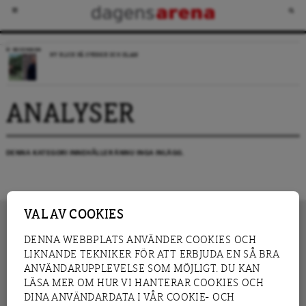
RECENSION
NY BLICK PÅ SVERIGE OCH ISLAM
ANALYSER
DENNA KATEGORI INNEHÅLLER ÄNNU INGA INLÄGG.
VAL AV COOKIES
DENNA WEBBPLATS ANVÄNDER COOKIES OCH
LIKNANDE TEKNIKER FÖR ATT ERBJUDA EN SÅ BRA
INNEHÅLL
NYHET
ANVÄNDARUPPLEVELSE SOM MÖJLIGT. DU KAN
GRANSKNING
ANALYS
LÄSA MER OM HUR VI HANTERAR COOKIES OCH
INTERVJU
BLOGG
DINA ANVÄNDARDATA I VÅR COOKIE- OCH
LEDARE
DEBATT