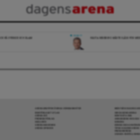
DEBATT
ICK PÅ SVERIGE OCH ISLAM
NÄSTA REGERING MÅSTE SLÅSS FÖR M
ARENAGRUPPEN ÖVRIGA VERKSAMHETER
MER FRÅN DAGENS A
BOKFÖRLAGET ATLAS
OM DAGENS ARENA
ARENA IDÉ
KONTAKTA OSS
PREMISS FÖRLAG
ANNONSERA HOS OSS
SKOLINFO
DONERA
ARENAAKADEMIN
DENNA SIDA ANVÄNDE
ARENA OPINION
TIPSA DAGENS ARENA
PRENUMERERA
COOKIE-INSTÄLLNIN