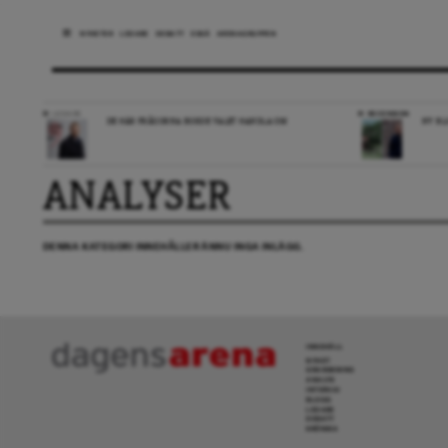
NYHETER
LEDARE
DEBATT
ESSÄ
ARENAGRUPPEN
LEDARE
RECENSION
DE HÄR FRÅGORNA BORDE VALET HANDLA OM
NY BL
ANALYSER
DENNA KATEGORI INNEHÅLLER ÄNNU INGA INLÄGG.
INNEHÅLL
NYHET
GRANSKNING
ANALYS
INTERVJU
BLOGG
LEDARE
DEBATT
KRÖNIKA