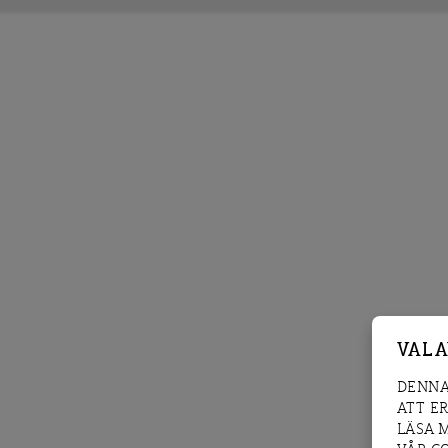
VAL 
DENNA
ATT E
LÄSA 