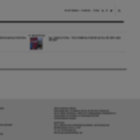
NYHETSBREV
DONERA
TIPSA
REPORTAGE
EDBORGARNAS EUROPA
DA I ESKILSTUNA: “POLITIKERNA BORDE SATSA PÅ DEN HÄR
ORTEN”
RENA
OM DAGENS ARENA
GRANSKANDE JOURNALISTIK, NYHETER, OPINION
OCH FÖRDJUPNING. FRÅN ETT OBEROENDE PERSPEKTIV.
ANSVARIG UTGIVARE & CHEFREDAKTÖR:
JESPER BENGTSSON
KONTAKT
R COOKIES
POLITIKENS OCH IDÉERNAS ARENA I STOCKHOLM
BARNHUSGATAN 4, 4TR
111 23 STOCKHOLM
INFO@DAGENSARENA.SE
GAR