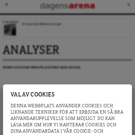
RECENSION
NY BLICK PÅ SVERIGE OCH ISLAM
ANALYSER
DENNA KATEGORI INNEHÅLLER ÄNNU INGA INLÄGG.
VAL AV COOKIES
DENNA WEBBPLATS ANVÄNDER COOKIES OCH
LIKNANDE TEKNIKER FÖR ATT ERBJUDA EN SÅ BRA
INNEHÅLL
NYHET
ANVÄNDARUPPLEVELSE SOM MÖJLIGT. DU KAN
GRANSKNING
ANALYS
LÄSA MER OM HUR VI HANTERAR COOKIES OCH
INTERVJU
BLOGG
DINA ANVÄNDARDATA I VÅR COOKIE- OCH
LEDARE
DEBATT