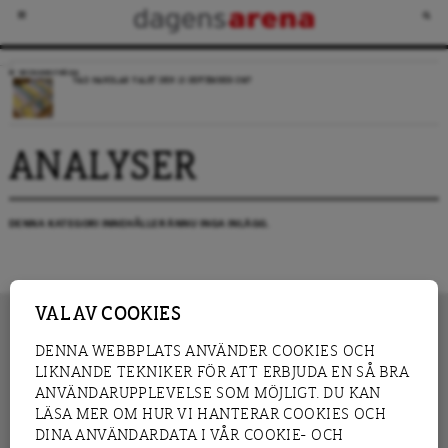
VECKANS FRÅGA
VAD HANDLAR VALET DEN 13 SEPTEMBER OM?
ANALYSER
DENNA KATEGORI INNEHÅLLER ÄNNU INGA INLÄGG.
VAL AV COOKIES
DENNA WEBBPLATS ANVÄNDER COOKIES OCH
LIKNANDE TEKNIKER FÖR ATT ERBJUDA EN SÅ BRA
INNEHÅLL
NYHET
ANVÄNDARUPPLEVELSE SOM MÖJLIGT. DU KAN
GRANSKNING
ANALYS
LÄSA MER OM HUR VI HANTERAR COOKIES OCH
INTERVJU
BLOGG
DINA ANVÄNDARDATA I VÅR COOKIE- OCH
LEDARE
DEBATT