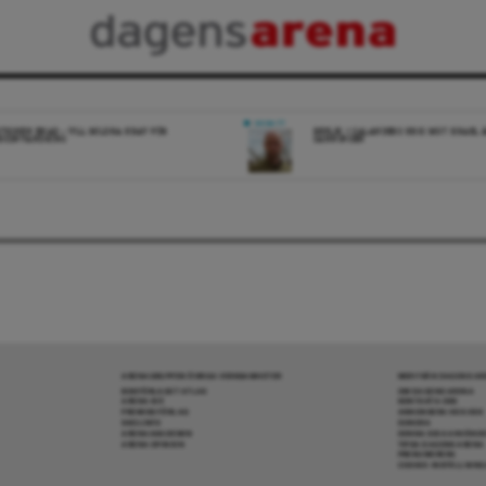
DEBATT
ITIONEN ENAD – VILL MILDRA KRAV FÖR
REPLIK: I SALANDERS KRIG MOT ISRAEL 
IGINVANDRING
SANNINGEN
ARENAGRUPPEN ÖVRIGA VERKSAMHETER
MER FRÅN DAGENS A
BOKFÖRLAGET ATLAS
OM DAGENS ARENA
ARENA IDÉ
KONTAKTA OSS
PREMISS FÖRLAG
ANNONSERA HOS OSS
SKOLINFO
DONERA
ARENAAKADEMIN
DENNA SIDA ANVÄNDE
ARENA OPINION
TIPSA DAGENS ARENA
PRENUMERERA
COOKIE-INSTÄLLNIN