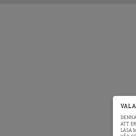
VAL 
DENNA
ATT E
LÄSA 