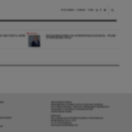
NYHETSBREV
DONERA
TIPSA
NYHET
ÄR DESS FÖRSTA OFFER
BOSTADSMINISTERN OM HYRESFÖRHANDLINGARNA: ”FÖLJER
UTVECKLINGEN NOGA”
RENA
OM DAGENS ARENA
GRANSKANDE JOURNALISTIK, NYHETER, OPINION
OCH FÖRDJUPNING. FRÅN ETT OBEROENDE PERSPEKTIV.
ANSVARIG UTGIVARE & CHEFREDAKTÖR:
JESPER BENGTSSON
KONTAKT
R COOKIES
POLITIKENS OCH IDÉERNAS ARENA I STOCKHOLM
BARNHUSGATAN 4, 4TR
111 23 STOCKHOLM
INFO@DAGENSARENA.SE
GAR