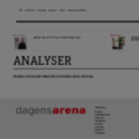
NYHETER
LEDARE
DEBATT
ESSÄ
ARENAGRUPPEN
LEDARE
NYHET
MÅLET ÄR ATT FYLLA FLÖDET MED SKIT
OPPOS
ANHÖR
ANALYSER
DENNA KATEGORI INNEHÅLLER ÄNNU INGA INLÄGG.
INNEHÅLL
NYHET
GRANSKNING
ANALYS
INTERVJU
BLOGG
LEDARE
DEBATT
KRÖNIKA