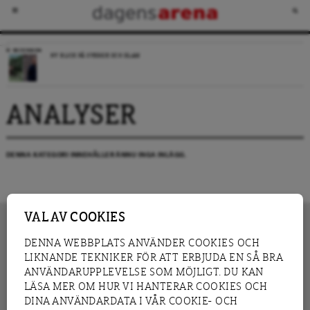
RECENSION
NY BLICK PÅ SVERIGE OCH ISLAM
ANALYSER
DENNA KATEGORI INNEHÅLLER ÄNNU INGA INLÄGG.
VAL AV COOKIES
DENNA WEBBPLATS ANVÄNDER COOKIES OCH
LIKNANDE TEKNIKER FÖR ATT ERBJUDA EN SÅ BRA
INNEHÅLL
NYHET
ANVÄNDARUPPLEVELSE SOM MÖJLIGT. DU KAN
GRANSKNING
ANALYS
LÄSA MER OM HUR VI HANTERAR COOKIES OCH
INTERVJU
BLOGG
DINA ANVÄNDARDATA I VÅR COOKIE- OCH
LEDARE
DEBATT