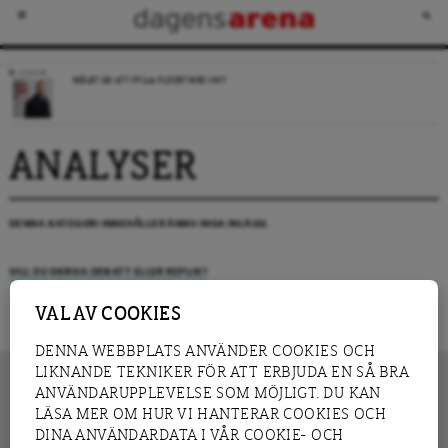
LEDARE
MÅLET ÄR ATT FYLLA FLÖDET MED SKIT
ANALYSER
DENNA KATEGORI INNEHÅLLER ÄNNU INGA INLÄGG.
VILL DU SKRIVA DEBATT ELLER REPLIK?
VAL AV COOKIES
DENNA WEBBPLATS ANVÄNDER COOKIES OCH
LIKNANDE TEKNIKER FÖR ATT ERBJUDA EN SÅ BRA
ANVÄNDARUPPLEVELSE SOM MÖJLIGT. DU KAN
LÄSA MER OM HUR VI HANTERAR COOKIES OCH
INNEHÅLL
DINA ANVÄNDARDATA I VÅR COOKIE- OCH
NYHET