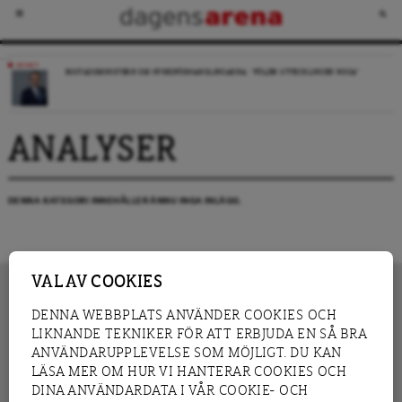
NYHET
BOSTADSMINISTERN OM HYRESFÖRHANDLINGARNA: ”FÖLJER UTVECKLINGEN NOGA”
ANALYSER
DENNA KATEGORI INNEHÅLLER ÄNNU INGA INLÄGG.
VAL AV COOKIES
DENNA WEBBPLATS ANVÄNDER COOKIES OCH
LIKNANDE TEKNIKER FÖR ATT ERBJUDA EN SÅ BRA
INNEHÅLL
NYHET
ANVÄNDARUPPLEVELSE SOM MÖJLIGT. DU KAN
GRANSKNING
ANALYS
LÄSA MER OM HUR VI HANTERAR COOKIES OCH
INTERVJU
BLOGG
DINA ANVÄNDARDATA I VÅR COOKIE- OCH
LEDARE
DEBATT