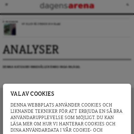
RECENSION
NY BLICK PÅ SVERIGE OCH ISLAM
ANALYSER
DENNA KATEGORI INNEHÅLLER ÄNNU INGA INLÄGG.
VAL AV COOKIES
DENNA WEBBPLATS ANVÄNDER COOKIES OCH
LIKNANDE TEKNIKER FÖR ATT ERBJUDA EN SÅ BRA
INNEHÅLL
NYHET
ANVÄNDARUPPLEVELSE SOM MÖJLIGT. DU KAN
GRANSKNING
ANALYS
LÄSA MER OM HUR VI HANTERAR COOKIES OCH
INTERVJU
BLOGG
DINA ANVÄNDARDATA I VÅR COOKIE- OCH
LEDARE
DEBATT