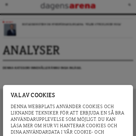
NYHET
BOSTADSMINISTERN OM HYRESFÖRHANDLINGARNA: ”FÖLJER UTVECKLINGEN NOGA”
ANALYSER
DENNA KATEGORI INNEHÅLLER ÄNNU INGA INLÄGG.
VAL AV COOKIES
DENNA WEBBPLATS ANVÄNDER COOKIES OCH
LIKNANDE TEKNIKER FÖR ATT ERBJUDA EN SÅ BRA
INNEHÅLL
NYHET
ANVÄNDARUPPLEVELSE SOM MÖJLIGT. DU KAN
GRANSKNING
ANALYS
LÄSA MER OM HUR VI HANTERAR COOKIES OCH
INTERVJU
BLOGG
DINA ANVÄNDARDATA I VÅR COOKIE- OCH
LEDARE
DEBATT