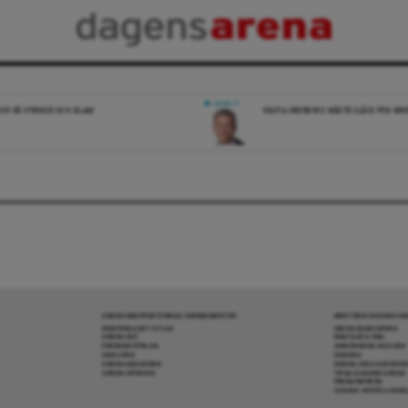
DEBATT
ICK PÅ SVERIGE OCH ISLAM
NÄSTA REGERING MÅSTE SLÅSS FÖR M
ARENAGRUPPEN ÖVRIGA VERKSAMHETER
MER FRÅN DAGENS A
BOKFÖRLAGET ATLAS
OM DAGENS ARENA
ARENA IDÉ
KONTAKTA OSS
PREMISS FÖRLAG
ANNONSERA HOS OSS
SKOLINFO
DONERA
ARENAAKADEMIN
DENNA SIDA ANVÄNDE
ARENA OPINION
TIPSA DAGENS ARENA
PRENUMERERA
COOKIE-INSTÄLLNIN