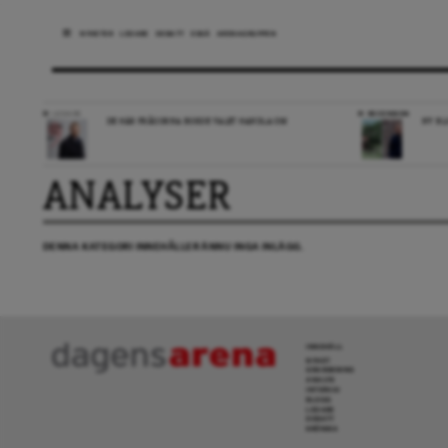
NYHETER
LEDARE
DEBATT
ESSÄ
ARENAGRUPPEN
LEDARE
RECENSION
DE HÄR FRÅGORNA BORDE VALET HANDLA OM
NY BL
ANALYSER
DENNA KATEGORI INNEHÅLLER ÄNNU INGA INLÄGG.
INNEHÅLL
NYHET
GRANSKNING
ANALYS
INTERVJU
BLOGG
LEDARE
DEBATT
KRÖNIKA