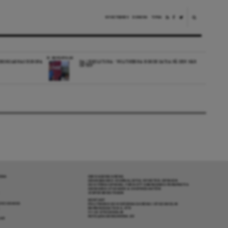
NYHETSBREV
DONERA
TIPSA
REPORTAGE
EDBORGARNAS EUROPA
DA I ESKILSTUNA: “POLITIKERNA BORDE SATSA PÅ DEN HÄR
ORTEN”
RENA
OM DAGENS ARENA
GRANSKANDE JOURNALISTIK, NYHETER, OPINION
OCH FÖRDJUPNING. FRÅN ETT OBEROENDE PERSPEKTIV.
ANSVARIG UTGIVARE & CHEFREDAKTÖR:
JESPER BENGTSSON
KONTAKT
R COOKIES
POLITIKENS OCH IDÉERNAS ARENA I STOCKHOLM
BARNHUSGATAN 4, 4TR
111 23 STOCKHOLM
INFO@DAGENSARENA.SE
GAR