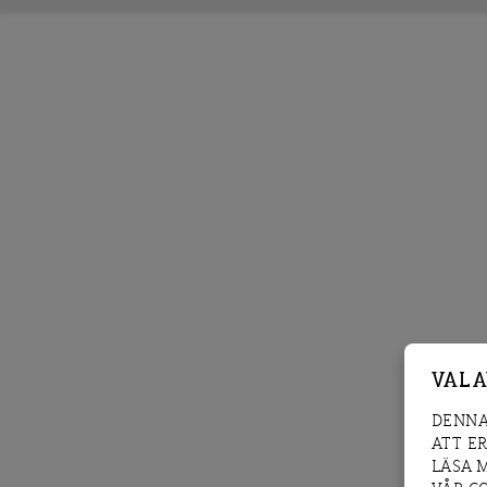
VAL 
DENNA
ATT E
LÄSA 