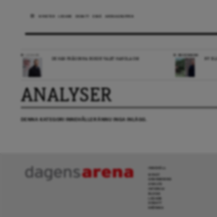
NYHETER
LEDARE
DEBATT
ESSÄ
ARENAGRUPPEN
LEDARE
RECENSION
DE HÄR FRÅGORNA BORDE VALET HANDLA OM
NY BL
ANALYSER
DENNA KATEGORI INNEHÅLLER ÄNNU INGA INLÄGG.
INNEHÅLL
NYHET
GRANSKNING
ANALYS
INTERVJU
BLOGG
LEDARE
DEBATT
KRÖNIKA