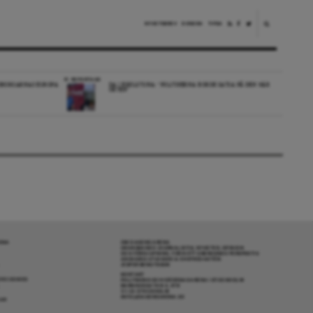
NYHETSBREV
DONERA
TIPSA
REPORTAGE
EDBORGARNAS EUROPA
DA I ESKILSTUNA: “POLITIKERNA BORDE SATSA PÅ DEN HÄR
ORTEN”
RENA
OM DAGENS ARENA
GRANSKANDE JOURNALISTIK, NYHETER, OPINION
OCH FÖRDJUPNING. FRÅN ETT OBEROENDE PERSPEKTIV.
ANSVARIG UTGIVARE & CHEFREDAKTÖR:
JESPER BENGTSSON
KONTAKT
R COOKIES
POLITIKENS OCH IDÉERNAS ARENA I STOCKHOLM
BARNHUSGATAN 4, 4TR
111 23 STOCKHOLM
INFO@DAGENSARENA.SE
GAR