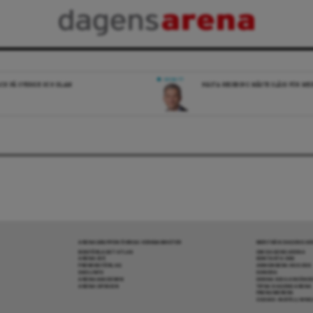
DEBATT
ICK PÅ SVERIGE OCH ISLAM
NÄSTA REGERING MÅSTE SLÅSS FÖR M
ARENAGRUPPEN ÖVRIGA VERKSAMHETER
MER FRÅN DAGENS A
BOKFÖRLAGET ATLAS
OM DAGENS ARENA
ARENA IDÉ
KONTAKTA OSS
PREMISS FÖRLAG
ANNONSERA HOS OSS
SKOLINFO
DONERA
ARENAAKADEMIN
DENNA SIDA ANVÄNDE
ARENA OPINION
TIPSA DAGENS ARENA
PRENUMERERA
COOKIE-INSTÄLLNIN