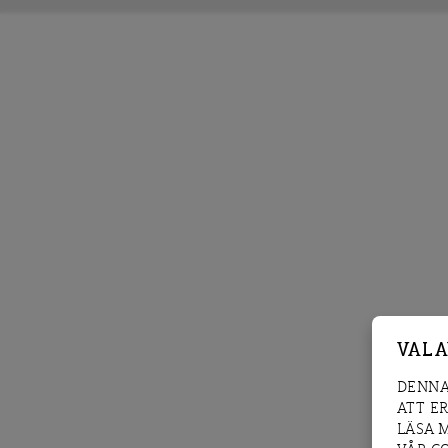
VAL 
DENNA
ATT E
LÄSA 