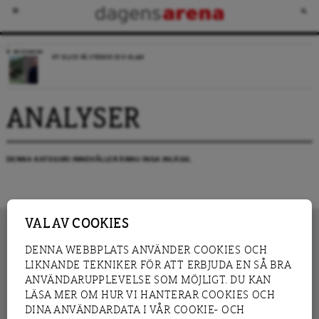
RECENSION
NY BLICK PÅ SVERIGE OCH ISLAM
ANALYSER
DENNA KATEGORI INNEHÅLLER ÄNNU INGA INLÄGG.
VAL AV COOKIES
DENNA WEBBPLATS ANVÄNDER COOKIES OCH
LIKNANDE TEKNIKER FÖR ATT ERBJUDA EN SÅ BRA
INNEHÅLL
NYHET
ANVÄNDARUPPLEVELSE SOM MÖJLIGT. DU KAN
GRANSKNING
ANALYS
LÄSA MER OM HUR VI HANTERAR COOKIES OCH
INTERVJU
BLOGG
DINA ANVÄNDARDATA I VÅR COOKIE- OCH
LEDARE
DEBATT