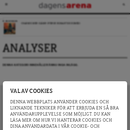
RECENSION
CHARMIG MEN OJÄMN SVENSK ROMANTISK KOMEDI
ANALYSER
DENNA KATEGORI INNEHÅLLER ÄNNU INGA INLÄGG.
VAL AV COOKIES
DENNA WEBBPLATS ANVÄNDER COOKIES OCH
LIKNANDE TEKNIKER FÖR ATT ERBJUDA EN SÅ BRA
INNEHÅLL
NYHET
ANVÄNDARUPPLEVELSE SOM MÖJLIGT. DU KAN
GRANSKNING
ANALYS
LÄSA MER OM HUR VI HANTERAR COOKIES OCH
INTERVJU
BLOGG
DINA ANVÄNDARDATA I VÅR COOKIE- OCH
LEDARE
DEBATT