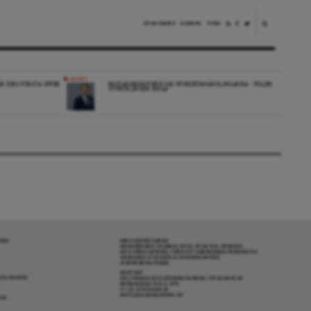
NYHETSBREV
DONERA
TIPSA
NYHET
ÄR DESS FÖRSTA OFFER
BOSTADSMINISTERN OM HYRESFÖRHANDLINGARNA: ”FÖLJER
UTVECKLINGEN NOGA”
RENA
OM DAGENS ARENA
GRANSKANDE JOURNALISTIK, NYHETER, OPINION
OCH FÖRDJUPNING. FRÅN ETT OBEROENDE PERSPEKTIV.
ANSVARIG UTGIVARE & CHEFREDAKTÖR:
JESPER BENGTSSON
KONTAKT
R COOKIES
POLITIKENS OCH IDÉERNAS ARENA I STOCKHOLM
BARNHUSGATAN 4, 4TR
111 23 STOCKHOLM
INFO@DAGENSARENA.SE
GAR