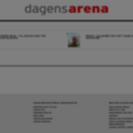
DEBATT
ITIONEN ENAD – VILL MILDRA KRAV FÖR
REPLIK: I SALANDERS KRIG MOT ISRAEL 
IGINVANDRING
SANNINGEN
ARENAGRUPPEN ÖVRIGA VERKSAMHETER
MER FRÅN DAGENS A
BOKFÖRLAGET ATLAS
OM DAGENS ARENA
ARENA IDÉ
KONTAKTA OSS
PREMISS FÖRLAG
ANNONSERA HOS OSS
SKOLINFO
DONERA
ARENAAKADEMIN
DENNA SIDA ANVÄNDE
ARENA OPINION
TIPSA DAGENS ARENA
PRENUMERERA
COOKIE-INSTÄLLNIN