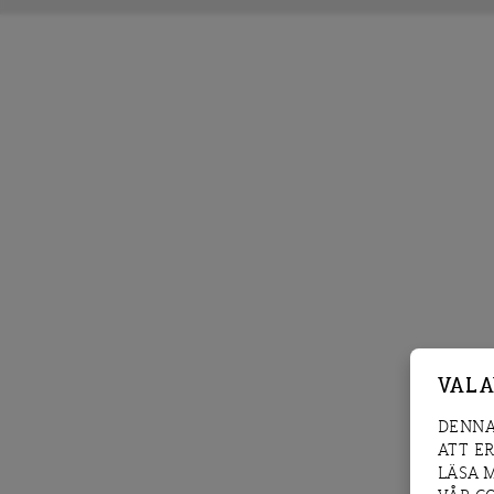
VAL 
DENNA
ATT E
LÄSA 