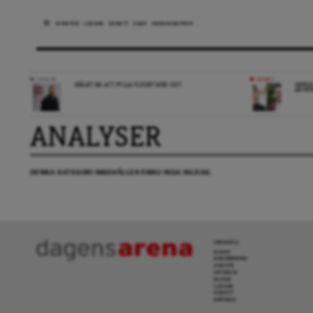
NYHETER
LEDARE
DEBATT
ESSÄ
ARENAGRUPPEN
LEDARE
NYHET
MÅLET ÄR ATT FYLLA FLÖDET MED SKIT
OPPOS
ANHÖR
ANALYSER
DENNA KATEGORI INNEHÅLLER ÄNNU INGA INLÄGG.
INNEHÅLL
NYHET
GRANSKNING
ANALYS
INTERVJU
BLOGG
LEDARE
DEBATT
KRÖNIKA