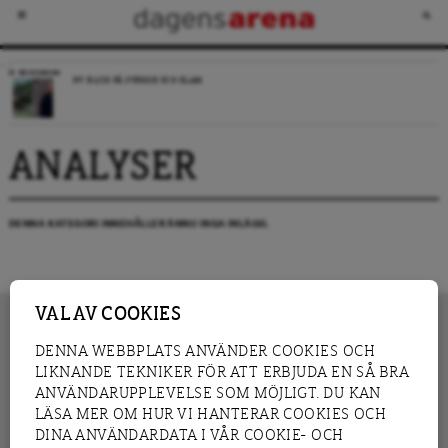
RECENSION
NY BLICK PÅ SVERIGE OCH ISLAM
ANALYSER
DENNA KATEGORI INNEHÅLLER ÄNNU INGA INLÄGG.
VAL AV COOKIES
DENNA WEBBPLATS ANVÄNDER COOKIES OCH
LIKNANDE TEKNIKER FÖR ATT ERBJUDA EN SÅ BRA
INNEHÅLL
NYHET
ANVÄNDARUPPLEVELSE SOM MÖJLIGT. DU KAN
GRANSKNING
ANALYS
LÄSA MER OM HUR VI HANTERAR COOKIES OCH
INTERVJU
BLOGG
DINA ANVÄNDARDATA I VÅR COOKIE- OCH
LEDARE
DEBATT