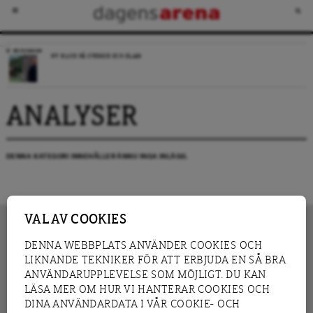
RECENSION
NY BLICK PÅ SVERIGE OCH ISLAM
ANALYSER
DENNA KATEGORI INNEHÅLLER ÄNNU INGA INLÄGG.
VAL AV COOKIES
DENNA WEBBPLATS ANVÄNDER COOKIES OCH
LIKNANDE TEKNIKER FÖR ATT ERBJUDA EN SÅ BRA
INNEHÅLL
NYHET
ANVÄNDARUPPLEVELSE SOM MÖJLIGT. DU KAN
GRANSKNING
ANALYS
LÄSA MER OM HUR VI HANTERAR COOKIES OCH
INTERVJU
BLOGG
DINA ANVÄNDARDATA I VÅR COOKIE- OCH
LEDARE
DEBATT