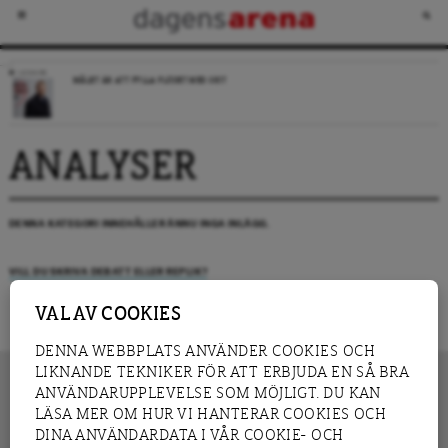
LEDARE
MÅLET ÄR ATT FYLLA FLÖDET MED SKIT
ANALYSER
DENNA KATEGORI INNEHÅLLER ÄNNU INGA INLÄGG.
VILL DU SKRIVA DEBATT ELLER REPLIK?
VAL AV COOKIES
DENNA WEBBPLATS ANVÄNDER COOKIES OCH
LIKNANDE TEKNIKER FÖR ATT ERBJUDA EN SÅ BRA
ANVÄNDARUPPLEVELSE SOM MÖJLIGT. DU KAN
LÄSA MER OM HUR VI HANTERAR COOKIES OCH
INNEHÅLL
DINA ANVÄNDARDATA I VÅR COOKIE- OCH
NYHET