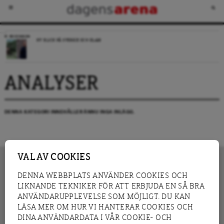
RECENSION
NY BLICK PÅ SVERIGE OCH ISLAM
ANALYSER
DENNA KATEGORI INNEHÅLLER ÄNNU INGA INLÄGG.
VAL AV COOKIES
DENNA WEBBPLATS ANVÄNDER COOKIES OCH
LIKNANDE TEKNIKER FÖR ATT ERBJUDA EN SÅ BRA
INNEHÅLL
NYHET
ANVÄNDARUPPLEVELSE SOM MÖJLIGT. DU KAN
GRANSKNING
ANALYS
LÄSA MER OM HUR VI HANTERAR COOKIES OCH
INTERVJU
BLOGG
DINA ANVÄNDARDATA I VÅR COOKIE- OCH
LEDARE
DEBATT