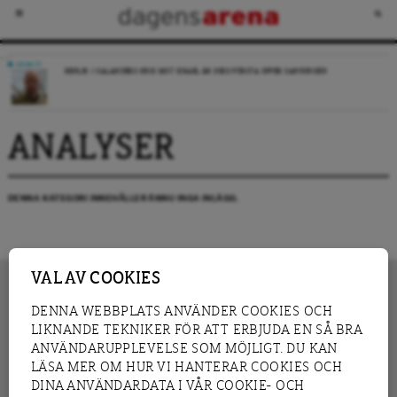
DEBATT
REPLIK: I SALANDERS KRIG MOT ISRAEL ÄR DESS FÖRSTA OFFER SANNINGEN
ANALYSER
DENNA KATEGORI INNEHÅLLER ÄNNU INGA INLÄGG.
VAL AV COOKIES
DENNA WEBBPLATS ANVÄNDER COOKIES OCH
LIKNANDE TEKNIKER FÖR ATT ERBJUDA EN SÅ BRA
INNEHÅLL
NYHET
ANVÄNDARUPPLEVELSE SOM MÖJLIGT. DU KAN
GRANSKNING
ANALYS
LÄSA MER OM HUR VI HANTERAR COOKIES OCH
INTERVJU
BLOGG
DINA ANVÄNDARDATA I VÅR COOKIE- OCH
LEDARE
DEBATT