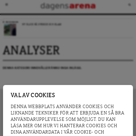
RECENSION
NY BLICK PÅ SVERIGE OCH ISLAM
ANALYSER
DENNA KATEGORI INNEHÅLLER ÄNNU INGA INLÄGG.
VAL AV COOKIES
DENNA WEBBPLATS ANVÄNDER COOKIES OCH
LIKNANDE TEKNIKER FÖR ATT ERBJUDA EN SÅ BRA
INNEHÅLL
NYHET
ANVÄNDARUPPLEVELSE SOM MÖJLIGT. DU KAN
GRANSKNING
ANALYS
LÄSA MER OM HUR VI HANTERAR COOKIES OCH
INTERVJU
BLOGG
DINA ANVÄNDARDATA I VÅR COOKIE- OCH
LEDARE
DEBATT