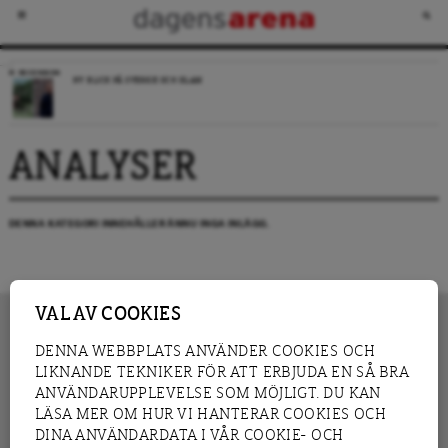
RECENSION
NY BLICK PÅ SVERIGE OCH ISLAM
ANALYSER
DENNA KATEGORI INNEHÅLLER ÄNNU INGA INLÄGG.
VAL AV COOKIES
DENNA WEBBPLATS ANVÄNDER COOKIES OCH
LIKNANDE TEKNIKER FÖR ATT ERBJUDA EN SÅ BRA
INNEHÅLL
NYHET
ANVÄNDARUPPLEVELSE SOM MÖJLIGT. DU KAN
GRANSKNING
ANALYS
LÄSA MER OM HUR VI HANTERAR COOKIES OCH
INTERVJU
BLOGG
DINA ANVÄNDARDATA I VÅR COOKIE- OCH
LEDARE
DEBATT