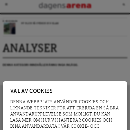
RECENSION
NY BLICK PÅ SVERIGE OCH ISLAM
ANALYSER
DENNA KATEGORI INNEHÅLLER ÄNNU INGA INLÄGG.
VAL AV COOKIES
DENNA WEBBPLATS ANVÄNDER COOKIES OCH
LIKNANDE TEKNIKER FÖR ATT ERBJUDA EN SÅ BRA
INNEHÅLL
NYHET
ANVÄNDARUPPLEVELSE SOM MÖJLIGT. DU KAN
GRANSKNING
ANALYS
LÄSA MER OM HUR VI HANTERAR COOKIES OCH
INTERVJU
BLOGG
DINA ANVÄNDARDATA I VÅR COOKIE- OCH
LEDARE
DEBATT